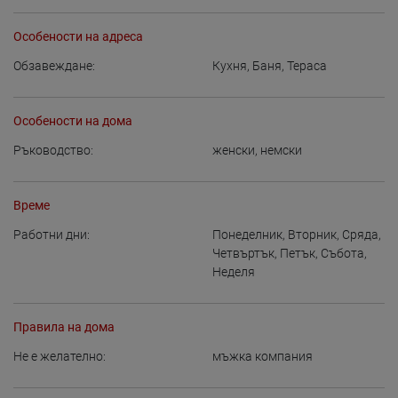
Особености на адреса
Обзавеждане:
Кухня
,
Баня
,
Тераса
Особености на дома
Ръководство:
женски
,
немски
Време
Работни дни:
Понеделник
,
Вторник
,
Сряда
,
Четвъртък
,
Петък
,
Събота
,
Неделя
Правила на дома
Не е желателно:
мъжка компания