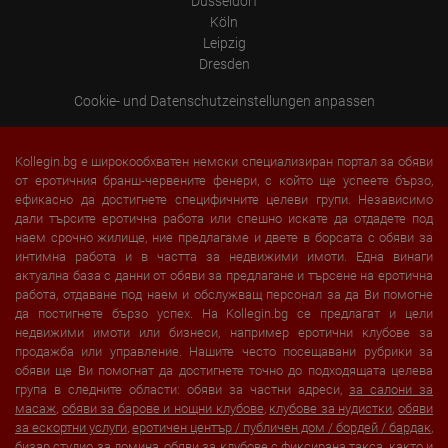
Düsseldorf
Köln
Leipzig
Dresden
Cookie- und Datenschutzeinstellungen anpassen
Kollegin.bg е широкообхватен немски специализиран портал за обяви
от еротичния бранш-червените фенери, с който ще успеете бързо,
ефикасно да достигнете специфичните целеви групи. Независимо
дали търсите еротична работа или спешно искате да отдадете под
наем срочно жилище, ние предлагаме и двете в борсата с обяви за
интимна работа и в частта за недвижими имоти. Една винаги
актуална база с данни от обяви за предлагане и търсене на еротична
работа, отдаване под наем и обслужващ персонал за да Ви помогне
да постигнете бързо успех. На Kollegin.bg се предлагат и цели
недвижими имоти или бизнеси, например еротични клубове за
продажба или управление. Нашите често посещавани рубрики за
обяви ще Ви помогнат да достигнете точно до подходящата целева
група в следните области: обяви за частни адреси,
за салони за
масаж
,
обяви за барове и нощни клубове
,
клубове за нудистки
,
обяви
за ескортни услуги
,
еротичен център / публичен дом / бордей / бардак
,
бизар студио за домина, обяви за клубове с фиксирана такса, както и