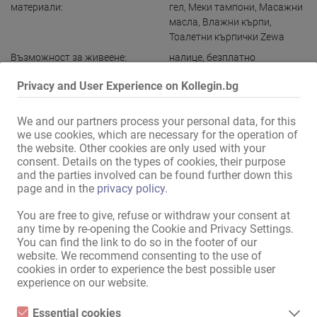
материали:
гел
,
Меки тампони
,
Масажни
масла
,
Влажни кърпи
,
Тоалетни кърпички Zewa
Възможност за живеене:
налице
,
безплатно
Възможност за нощуване:
налице
,
отделно
,
безплатно
Privacy and User Experience on Kollegin.bg
Други услуги:
Телефонистка на
разположение
,
помощ при
We and our partners process your personal data, for this
издаването на необходимите
we use cookies, which are necessary for the operation of
работни документи
the website. Other cookies are only used with your
consent. Details on the types of cookies, their purpose
and the parties involved can be found further down this
Оборудване на адреса
page and in the
privacy policy
.
Интернет:
Включена интернет връзка
,
You are free to give, refuse or withdraw your consent at
чрез безжична мрежа
any time by re-opening the Cookie and Privacy Settings.
You can find the link to do so in the footer of our
в дома:
Пералня
,
Сушилня
,
Рецепция
,
website. We recommend consenting to the use of
Заключващи се шкафчета за
cookies in order to experience the best possible user
ценни предмети
experience on our website.
Кухня:
с възможност за сядане и
хранене
,
за общо ползване
Essential cookies