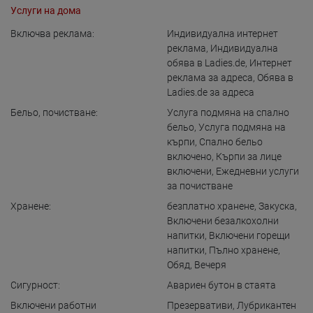
Услуги на дома
Включва реклама:
Индивидуална интернет
реклама
,
Индивидуална
обява в Ladies.de
,
Интернет
реклама за адреса
,
Обява в
Ladies.de за адреса
Бельо, почистване:
Услуга подмяна на спално
бельо
,
Услуга подмяна на
кърпи
,
Спално бельо
включено
,
Кърпи за лице
включени
,
Ежедневни услуги
за почистване
Хранене:
безплатно хранене
,
Закуска
,
Включени безалкохолни
напитки
,
Включени горещи
напитки
,
Пълно хранене
,
Обяд
,
Вечеря
Сигурност:
Авариен бутон в стаята
Включени работни
Презервативи
,
Лубрикантен