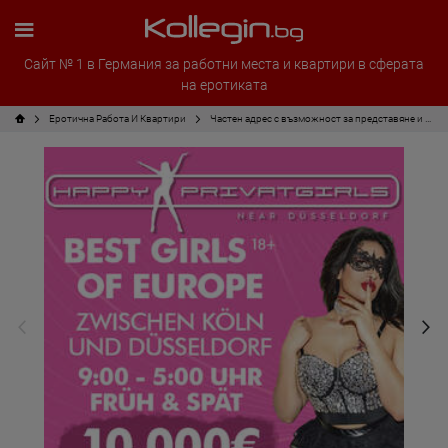
Сайт № 1 в Германия за работни места и квартири в сферата
на еротиката
Еротична Работа И Квартири
Частен адрес с възможност за представяне и срещи за начинаещи и професионалисти: възможно е до 8 000 евро/седмица