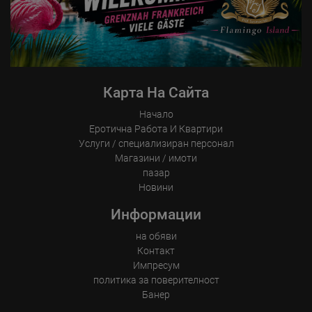
How long did the visitor stay?
Place of processing:
European Union & USA
Карта На Сайта
Начало
Еротична Работа И Квартири
Услуги / специализиран персонал
Магазини / имоти
пазар
Новини
Информации
на обяви
Контакт
Импресум
политика за поверителност
Банер