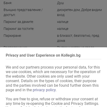
Баня:
Душ
Външно представление /
дискретен дом
,
Добре видим
достъп:
вход
Паркинг за дамите:
налице
Паркинг за гостите:
налице
Паркиране:
в близост
,
безплатно
,
пред
дома
Разположение:
Вътрешността на града
в непосредствена близост:
Метро / трамвай
Privacy and User Experience on Kollegin.bg
We and our partners process your personal data, for this
Показване на цялата информация
we use cookies, which are necessary for the operation of
the website. Other cookies are only used with your
consent. Details on the types of cookies, their purpose
Един от най-известните адреси в Берлин ви търси!!!

and the parties involved can be found further down this
page and in the
privacy policy
.
За 15 години, през много опити, имаме три от най-популярните 
You are free to give, refuse or withdraw your consent at
магазини в нашия град и спешно се нуждаем от нови колеги!

any time by re-opening the Cookie and Privacy Settings.