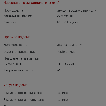
Изисквания към кандидатите(ките)
Произход на
международно с валидни
кандидатите(ките):
документи
Възраст:
18 - 50
Години
Правила на дома
Не е желателно:
мъжка компания
редовно присъствие:
необходимо
Плащане на наема при
пристигане:
пълна сума
Забрана за алкохол:
Услуги на дома
Възможност за живеене:
налице
Възможност за нощуване:
налице