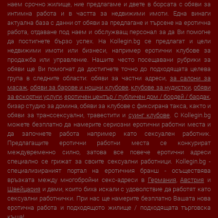
наем срочно жилище, ние предлагаме и двете в борсата с обяви за
интимна работа и в частта за недвижими имоти. Една винаги
актуална база с данни от обяви за предлагане и търсене на еротична
работа, отдаване под наем и обслужващ персонал за да Ви помогне
да постигнете бързо успех. На Kollegin.bg се предлагат и цели
недвижими имоти или бизнеси, например еротични клубове за
продажба или управление. Нашите често посещавани рубрики за
обяви ще Ви помогнат да достигнете точно до подходящата целева
група в следните области: обяви за частни адреси,
за салони за
масаж
,
обяви за барове и нощни клубове
,
клубове за нудистки
,
обяви
за ескортни услуги
,
еротичен център / публичен дом / бордей / бардак
,
бизар студио за домина, обяви за клубове с фиксирана такса, както и
обяви за транссексуални, травестити и
суинг клубове
. С Kollegin.bg
можете безплатно да намерите сериозни еротични работни места и
да започнете работа например като сексуален работник.
Предлагащите еротични работни места се конкурират
междувременно силно, затова все повече еротични адреси
специално се грижат за своите сексуални работници. Kollegin.bg -
специализираният портал на еротичния бранш - осъществява
връзката между многобройни секс-адреси в
Германия
,
Австрия
и
Швейцария
и дами, които биха искали с удоволствие да работят като
сексуални работнички. При нас ще намерите безплатно Вашата нова
еротична работа и подходящото жилище / подходящата търговска
къща!