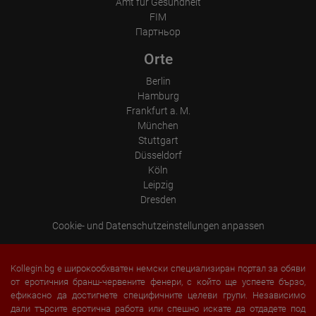
Amt für Gesundheit
FIM
Партньор
Orte
Berlin
Hamburg
Frankfurt a. M.
München
Stuttgart
Düsseldorf
Köln
Leipzig
Dresden
Cookie- und Datenschutzeinstellungen anpassen
Kollegin.bg е широкообхватен немски специализиран портал за обяви
от еротичния бранш-червените фенери, с който ще успеете бързо,
ефикасно да достигнете специфичните целеви групи. Независимо
дали търсите еротична работа или спешно искате да отдадете под