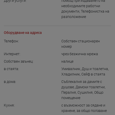
Други услуги:
помощ при издаването на
необходимите работни
документи
,
Телефонистка на
разположение
Оборудване на адреса
Телефон:
Собствен стационарен
номер
Интернет:
чрез безжична мрежа
Собствен звънец:
налице
в стаята:
Умивалник
,
Душ и тоалетна
,
Хладилник
,
Сейф в стаята
в дома:
Съблекалня за дамите с
душове
,
Дамски тоалетни
,
Пералня
,
Сушилня
,
Общо
помещение
Кухня:
с възможност за сядане и
хранене
,
за общо ползване