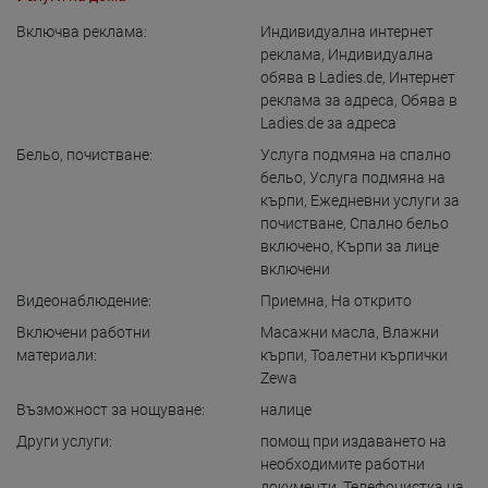
Включва реклама:
Индивидуална интернет
реклама
,
Индивидуална
обява в Ladies.de
,
Интернет
реклама за адреса
,
Обява в
Ladies.de за адреса
Бельо, почистване:
Услуга подмяна на спално
бельо
,
Услуга подмяна на
кърпи
,
Ежедневни услуги за
почистване
,
Спално бельо
включено
,
Кърпи за лице
включени
Видеонаблюдение:
Приемна
,
На открито
Включени работни
Масажни масла
,
Влажни
материали:
кърпи
,
Тоалетни кърпички
Zewa
Възможност за нощуване:
налице
Други услуги:
помощ при издаването на
необходимите работни
документи
,
Телефонистка на