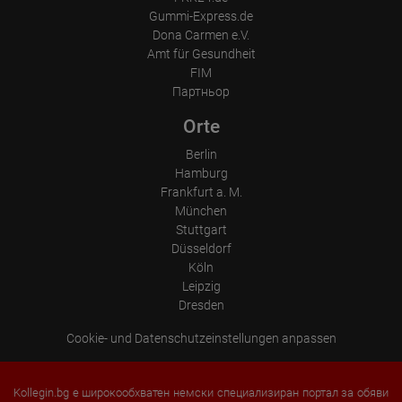
Gummi-Express.de
Dona Carmen e.V.
Amt für Gesundheit
FIM
Партньор
Orte
Berlin
Hamburg
Frankfurt a. M.
München
Stuttgart
Düsseldorf
Köln
Leipzig
Dresden
Cookie- und Datenschutzeinstellungen anpassen
Kollegin.bg е широкообхватен немски специализиран портал за обяви