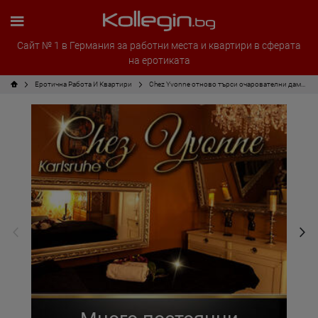
Сайт № 1 в Германия за работни места и квартири в сферата
на еротиката
Еротична Работа И Квартири
Chez Yvonne отново търси очарователни дами за раздяла 60/40.