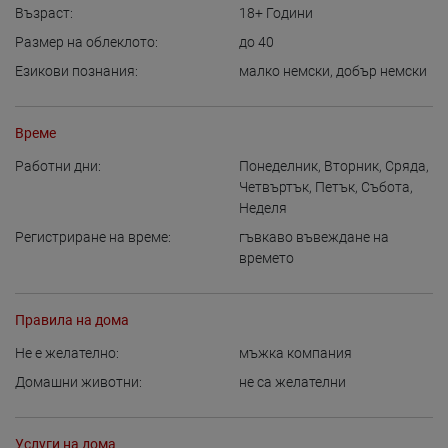
Възраст:
18+
Години
Размер на облеклото:
до 40
Езикови познания:
малко немски
,
добър немски
Време
Работни дни:
Понеделник
,
Вторник
,
Сряда
,
Четвъртък
,
Петък
,
Събота
,
Неделя
Регистриране на време:
гъвкаво въвеждане на
времето
Правила на дома
Не е желателно:
мъжка компания
Домашни животни:
не са желателни
Услуги на дома