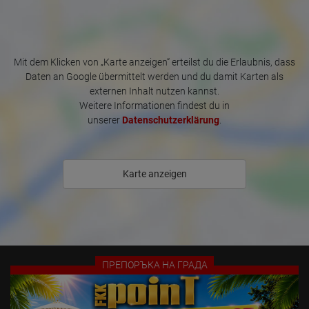
Where did the visitor go? Did he click on other pages of the
portal or did he leave it completely?
Ако желаете да станете част от нашия екип, моля, свържете се с 
How long did the visitor stay?
нас по телефона на:

Place of processing:
Mit dem Klicken von „Karte anzeigen“ erteilst du die Erlaubnis, dass
European Union & USA
+49-170-4964342 (също достъпно чрез WhatsApp)
Daten an Google übermittelt werden und du damit Karten als
externen Inhalt nutzen kannst.
Weitere Informationen findest du in
unserer
Datenschutzerklärung
.
Karte anzeigen
ПРЕПОРЪКА НА ГРАДА