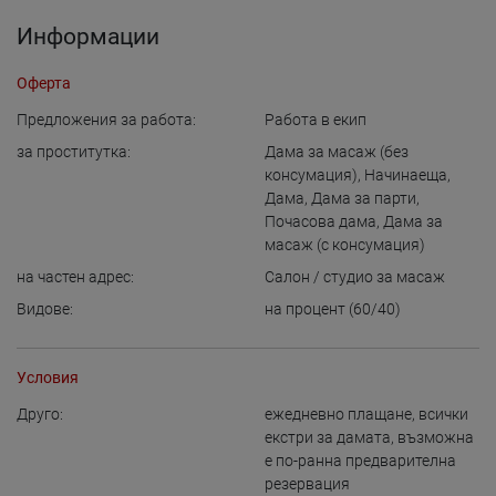
Информации
Оферта
Предложения за работа:
Работа в екип
за проститутка:
Дама за масаж (без
консумация)
,
Начинаеща
,
Дама
,
Дама за парти
,
Почасова дама
,
Дама за
масаж (с консумация)
на частен адрес:
Салон / студио за масаж
Видове:
на процент (60/40)
Условия
Друго:
ежедневно плащане
,
всички
екстри за дамата
,
възможна
е по-ранна предварителна
резервация