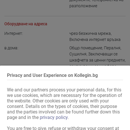
разположение
Оборудване на адреса
Интернет:
чрез безжична мрежа
,
Включена интернет връзка
в дома:
Общо помещение
,
Пералня
,
Сушилня
,
Заключващи се
шкафчета за ценни предмети
,
заключващи се шкафове
,
Съблекалня за дамите
Privacy and User Experience on Kollegin.bg
Кухня:
за общо ползване
,
Вградена
кухня
,
с възможност за
We and our partners process your personal data, for this
сядане и хранене
we use cookies, which are necessary for the operation of
the website. Other cookies are only used with your
Баня:
Душ
,
Вана
,
за общо ползване
consent. Details on the types of cookies, their purpose
Зона за гости:
Стая за масажи
and the parties involved can be found further down this
page and in the
privacy policy
.
Външно представление /
дискретен дом
,
дискретен
достъп:
вход
You are free to give, refuse or withdraw your consent at