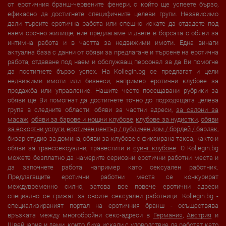
от еротичния бранш-червените фенери, с който ще успеете бързо,
ефикасно да достигнете специфичните целеви групи. Независимо
дали търсите еротична работа или спешно искате да отдадете под
наем срочно жилище, ние предлагаме и двете в борсата с обяви за
интимна работа и в частта за недвижими имоти. Една винаги
актуална база с данни от обяви за предлагане и търсене на еротична
работа, отдаване под наем и обслужващ персонал за да Ви помогне
да постигнете бързо успех. На Kollegin.bg се предлагат и цели
недвижими имоти или бизнеси, например еротични клубове за
продажба или управление. Нашите често посещавани рубрики за
обяви ще Ви помогнат да достигнете точно до подходящата целева
група в следните области: обяви за частни адреси,
за салони за
масаж
,
обяви за барове и нощни клубове
,
клубове за нудистки
,
обяви
за ескортни услуги
,
еротичен център / публичен дом / бордей / бардак
,
бизар студио за домина, обяви за клубове с фиксирана такса, както и
обяви за транссексуални, травестити и
суинг клубове
. С Kollegin.bg
можете безплатно да намерите сериозни еротични работни места и
да започнете работа например като сексуален работник.
Предлагащите еротични работни места се конкурират
междувременно силно, затова все повече еротични адреси
специално се грижат за своите сексуални работници. Kollegin.bg -
специализираният портал на еротичния бранш - осъществява
връзката между многобройни секс-адреси в
Германия
,
Австрия
и
Швейцария
и дами, които биха искали с удоволствие да работят като