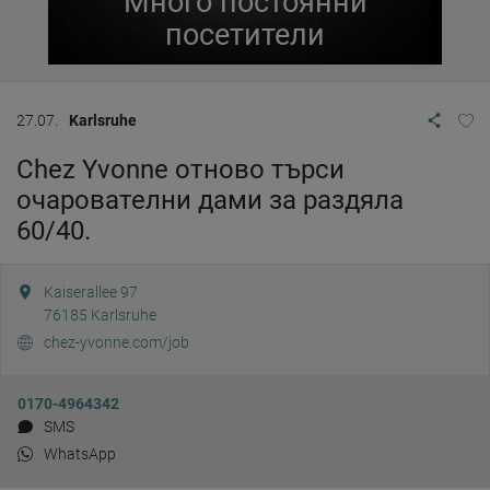
Много постоянни
посетители
27.07.
Karlsruhe
Chez Yvonne отново търси
очарователни дами за раздяла
60/40.
Kaiserallee 97
76185
Karlsruhe
chez-yvonne.com/job
0170-4964342
SMS
WhatsApp