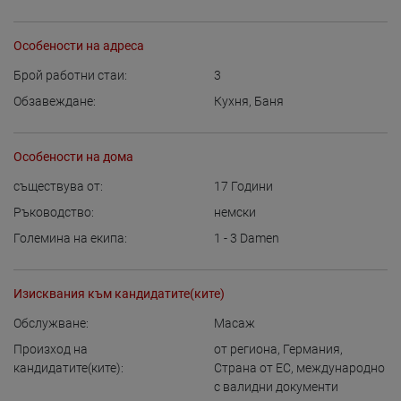
Особености на адреса
Брой работни стаи:
3
Обзавеждане:
Кухня
,
Баня
Особености на дома
съществува от:
17
Години
Ръководство:
немски
Големина на екипа:
1 - 3
Damen
Изисквания към кандидатите(ките)
Обслужване:
Масаж
Произход на
от региона
,
Германия
,
кандидатите(ките):
Страна от ЕС
,
международно
с валидни документи