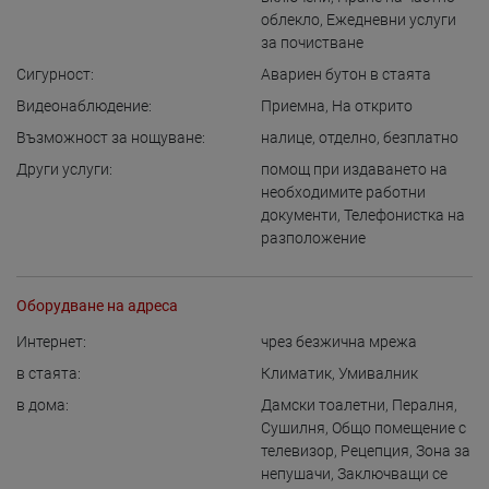
облекло
,
Ежедневни услуги
за почистване
Сигурност:
Авариен бутон в стаята
Видеонаблюдение:
Приемна
,
На открито
Възможност за нощуване:
налице
,
отделно
,
безплатно
Други услуги:
помощ при издаването на
необходимите работни
документи
,
Телефонистка на
разположение
Оборудване на адреса
Интернет:
чрез безжична мрежа
в стаята:
Климатик
,
Умивалник
в дома:
Дамски тоалетни
,
Пералня
,
Сушилня
,
Общо помещение с
телевизор
,
Рецепция
,
Зона за
непушачи
,
Заключващи се