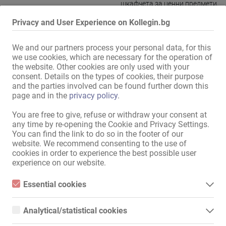
шкафчета за ценни предмети
,
заключващи се шкафове
,
Privacy and User Experience on Kollegin.bg
допълнителна тоалетна за
гости
,
напълно
климатизирано
We and our partners process your personal data, for this
we use cookies, which are necessary for the operation of
Кухня:
Кухненски бокс
,
за общо
the website. Other cookies are only used with your
ползване
,
с възможност за
consent. Details on the types of cookies, their purpose
сядане и хранене
and the parties involved can be found further down this
page and in the
privacy policy
.
Баня:
Душ
,
за общо ползване
Зона за гости:
Тераса
,
Джакузи
You are free to give, refuse or withdraw your consent at
any time by re-opening the Cookie and Privacy Settings.
Външно представление /
You can find the link to do so in the footer of our
достъп:
дискретен дом
website. We recommend consenting to the use of
Паркинг за дамите:
налице
cookies in order to experience the best possible user
experience on our website.
Паркинг за гостите:
налице
,
собствени
Паркиране:
безплатно
Essential cookies
Разположение:
Промишлена зона
Essential cookies are all cookies necessary for the operation of
the website by enabling basic functions. The website cannot
в непосредствена близост:
Спирка на автобус
Analytical/statistical cookies
function properly without these cookies.
Analytical or statistical cookies are cookies that are used to
в близост (около 10 минути
Аптека
,
Банка
,
Поща
,
МОЛ
,