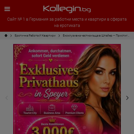
Сайт № 1 в Германия за работни места и квартири в сферата
на еротиката
Еротична Работа И Квартири
Ексклузивна частна къща в Шпайер – Пристигнете и започнете да печелите пари веднага