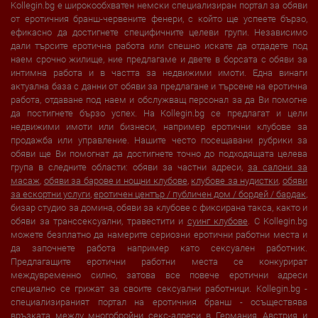
Kollegin.bg е широкообхватен немски специализиран портал за обяви
от еротичния бранш-червените фенери, с който ще успеете бързо,
ефикасно да достигнете специфичните целеви групи. Независимо
дали търсите еротична работа или спешно искате да отдадете под
наем срочно жилище, ние предлагаме и двете в борсата с обяви за
интимна работа и в частта за недвижими имоти. Една винаги
актуална база с данни от обяви за предлагане и търсене на еротична
работа, отдаване под наем и обслужващ персонал за да Ви помогне
да постигнете бързо успех. На Kollegin.bg се предлагат и цели
недвижими имоти или бизнеси, например еротични клубове за
продажба или управление. Нашите често посещавани рубрики за
обяви ще Ви помогнат да достигнете точно до подходящата целева
група в следните области: обяви за частни адреси,
за салони за
масаж
,
обяви за барове и нощни клубове
,
клубове за нудистки
,
обяви
за ескортни услуги
,
еротичен център / публичен дом / бордей / бардак
,
бизар студио за домина, обяви за клубове с фиксирана такса, както и
обяви за транссексуални, травестити и
суинг клубове
. С Kollegin.bg
можете безплатно да намерите сериозни еротични работни места и
да започнете работа например като сексуален работник.
Предлагащите еротични работни места се конкурират
междувременно силно, затова все повече еротични адреси
специално се грижат за своите сексуални работници. Kollegin.bg -
специализираният портал на еротичния бранш - осъществява
връзката между многобройни секс-адреси в
Германия
,
Австрия
и