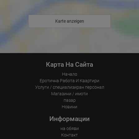
Говорим немски, английски, унгарски, испански, румънски и 
руски. Можете бързо да се свържете с жени от вашата страна, 
които говорят вашия език.

Karte anzeigen
Гъвкав престой

Можете да останете при нас от 1 ден до 2 седмици. Удължаване 
е възможно по предварителна уговорка.

Започнете деня си спокойно – работете самостоятелно в нашия 
дом с:

Карта На Сайта
• Дискретни презентации за вашите клиенти

Начало
• Срещи с вашите клиенти в нашите елегантни стаи

Еротична Работа И Квартири
Услуги / специализиран персонал
Контакт – Дискретно и необвързващо

Магазини / имоти
пазар
Информация: +49 155 114 956 84

Новини
Телефон, WhatsApp, Viber

Информации
на обяви
Контакт