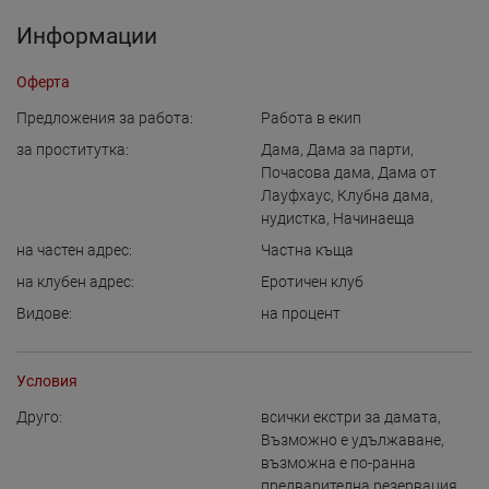
Информации
Оферта
Предложения за работа:
Работа в екип
за проститутка:
Дама
,
Дама за парти
,
Почасова дама
,
Дама от
Лауфхаус
,
Клубна дама
,
нудистка
,
Начинаеща
на частен адрес:
Частна къща
на клубен адрес:
Еротичен клуб
Видове:
на процент
Условия
Друго:
всички екстри за дамата
,
Възможно е удължаване
,
възможна е по-ранна
предварителна резервация