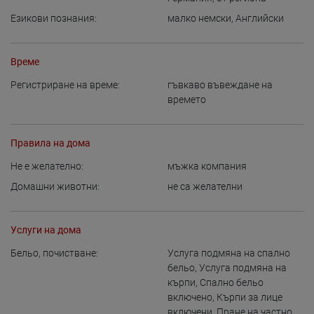
Езикови познания:
малко немски
,
Английски
Време
Регистриране на време:
гъвкаво въвеждане на
времето
Правила на дома
Не е желателно:
мъжка компания
Домашни животни:
не са желателни
Услуги на дома
Бельо, почистване:
Услуга подмяна на спално
бельо
,
Услуга подмяна на
кърпи
,
Спално бельо
включено
,
Кърпи за лице
включени
,
Пране на частно