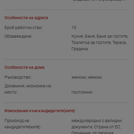
Особености на адреса
Брой работни стаи:
10
Обзавеждане:
Кухня
,
Баня
,
Баня за гостите
,
Тоалетна за гостите
,
Тераса
,
Градина
Особености на дома
Ръководство:
женски
,
немски
Домакиня, икономка на
място:
постоянно
Изисквания към кандидатите(ките)
Произход на
международно с валидни
кандидатите(ките):
документи
,
Страна от ЕС
,
Германия
,
от региона