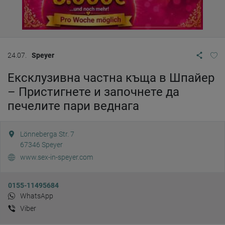
24.07.
Speyer
Ексклузивна частна къща в Шпайер
– Пристигнете и започнете да
печелите пари веднага
Lönneberga Str. 7
67346
Speyer
www.sex-in-speyer.com
0155-11495684
WhatsApp
Viber