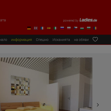
ката
powered by
чало
информация
Спешно
Исканията
на обяви