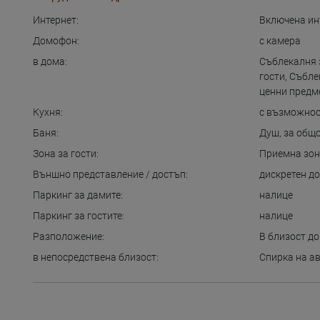
Интернет:
Включена ин
Домофон:
с камера
в дома:
Съблекалня 
гости
,
Събле
ценни предм
Кухня:
с възможнос
Баня:
Душ
,
за общ
Зона за гости:
Приемна зо
Външно представление / достъп:
дискретен д
Паркинг за дамите:
налице
Паркинг за гостите:
налице
Разположение:
В близост до
в непосредствена близост:
Спирка на а