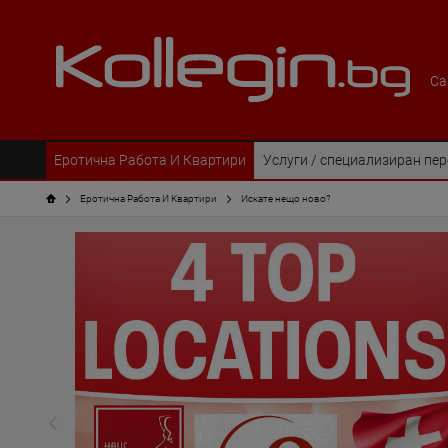
Са
Еротична Работа И Квартири
Услуги / специализиран пе
Еротична Работа И Квартири
Искате нещо ново?