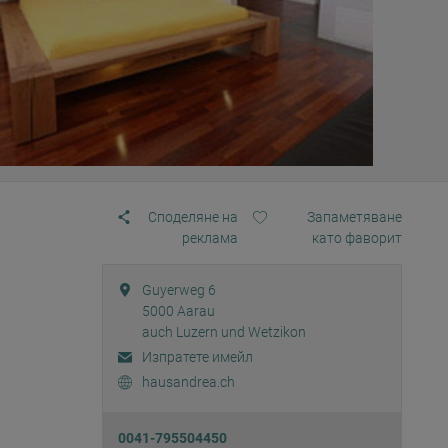
Споделяне на
Запаметяване
реклама
като фаворит
Guyerweg 6
5000
Aarau
auch Luzern und Wetzikon
Изпратете имейл
hausandrea.ch
0041-795504450