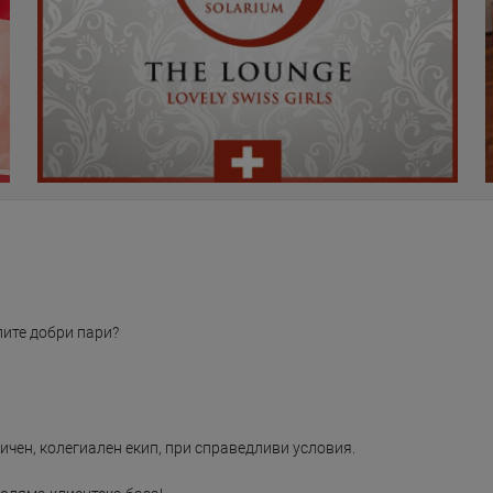
лите добри пари?

ен, колегиален екип, при справедливи условия.
