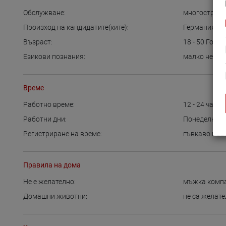
Обслужване:
многостран
Произход на кандидатите(ките):
Германия
,
Ст
Възраст:
18 - 50
Годин
Езикови познания:
малко немск
Време
Работно време:
12 - 24
часа
Работни дни:
Понеделник
Регистриране на време:
гъвкаво във
Правила на дома
Не е желателно:
мъжка комп
Домашни животни:
не са желат