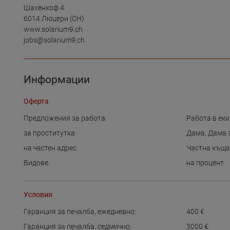
Шахенхоф 4

6014 Люцерн (CH)

www.solarium9.ch

Информации
Оферта
Предложения за работа:
Работа в ек
за проститутка:
Дама
,
Дама 
на частен адрес:
Частна къщ
Видове:
на процент
Условия
Гаранция за печалба, ежедневно:
400
€
Гаранция за печалба, седмично:
3000
€