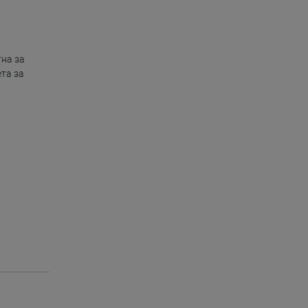
на за
та за