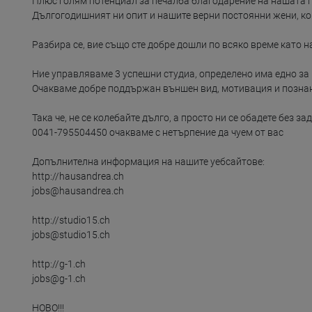
Плюс голям потенциал за печалба благодарение на нашата го
Дългогодишният ни опит и нашите верни постоянни жени, коит
Разбира се, вие също сте добре дошли по всяко време като н
Ние управляваме 3 успешни студиа, определено има едно за в
Очакваме добре поддържан външен вид, мотивация и познани
Така че, не се колебайте дълго, а просто ни се обадете без 
0041-795504450 очакваме с нетърпение да чуем от вас

Допълнителна информация на нашите уебсайтове:

http://hausandrea.ch

jobs@hausandrea.ch

http://studio15.ch

jobs@studio15.ch

http://g-1.ch

jobs@g-1.ch

НОВО!!!
