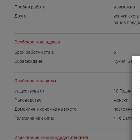
Пробни работи:
възможно
Друго:
всички екстр
ранна предв
Особености на адреса
Брой работни стаи:
6
Обзавеждане:
Кухня
,
Баня
,
Особености на дома
съществува от:
10
Години
Ръководство:
женски
Домакиня, икономка на място:
постоянно
Големина на екипа:
4 - 6
Damen
Изисквания към кандидатите(ките)