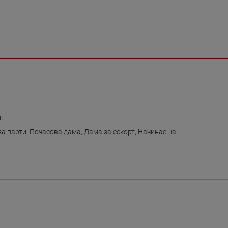
ип
за парти
,
Почасова дама
,
Дама за ескорт
,
Начинаеща
а