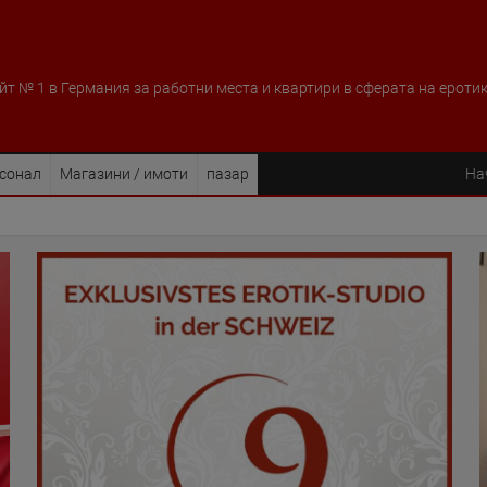
йт № 1 в Германия за работни места и квартири в сферата на ероти
рсонал
Магазини / имоти
пазар
На