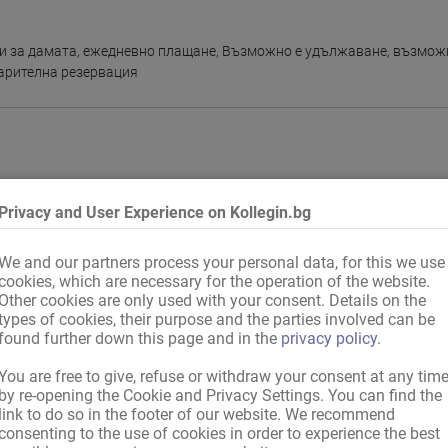
и за дамата
,
ежедневно плащане
,
Възможно е удължаване
,
възможн
арителна резервация
Тоалетна за гостите
,
Балкон
,
Тераса
Privacy and User Experience on Kollegin.bg
We and our partners process your personal data, for this we use
cookies, which are necessary for the operation of the website.
Other cookies are only used with your consent. Details on the
types of cookies, their purpose and the parties involved can be
found further down this page and in the
privacy policy
.
You are free to give, refuse or withdraw your consent at any tim
by re-opening the Cookie and Privacy Settings. You can find the
link to do so in the footer of our website. We recommend
consenting to the use of cookies in order to experience the best