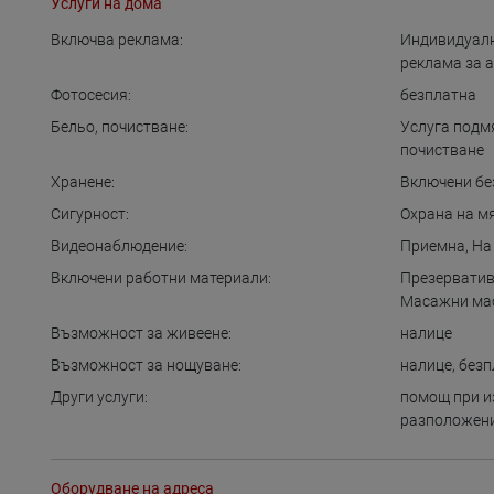
Услуги на дома
Включва реклама:
Индивидуалн
реклама за 
Фотосесия:
безплатна
Бельо, почистване:
Услуга подм
почистване
Хранене:
Включени бе
Сигурност:
Охрана на м
Видеонаблюдение:
Приемна
,
На
Включени работни материали:
Презервати
Масажни ма
Възможност за живеене:
налице
Възможност за нощуване:
налице
,
безп
Други услуги:
помощ при и
разположен
Оборудване на адреса