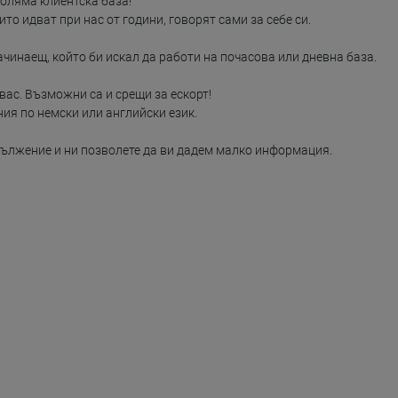
ляма клиентска база!

о идват при нас от години, говорят сами за себе си.

ачинаещ, който би искал да работи на почасова или дневна база.

ас. Възможни са и срещи за ескорт!

я по немски или английски език.

задължение и ни позволете да ви дадем малко информация.
