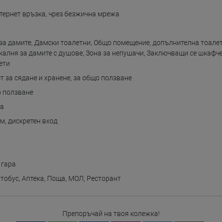
тернет връзка
,
чрез безжична мрежа
за дамите
,
Дамски тоалетни
,
Общо помещение
,
допълнителна тоалет
калня за дамите с душове
,
Зона за непушачи
,
Заключващи се шкафче
ети
т за сядане и хранене
,
за общо ползване
о ползване
на
ом
,
дискретен вход
 гара
втобус
,
Аптека
,
Поща
,
МОЛ
,
Ресторант
Препоръчай на твоя колежка!