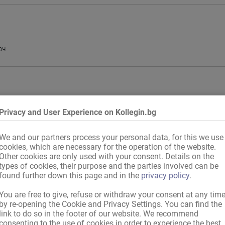
юч
Privacy and User Experience on Kollegin.bg
We and our partners process your personal data, for this we use
cookies, which are necessary for the operation of the website.
Other cookies are only used with your consent. Details on the
types of cookies, their purpose and the parties involved can be
found further down this page and in the
privacy policy
.
You are free to give, refuse or withdraw your consent at any tim
by re-opening the Cookie and Privacy Settings. You can find the
link to do so in the footer of our website. We recommend
Германия
,
Страна от ЕС
,
международно с валидни документи
consenting to the use of cookies in order to experience the best