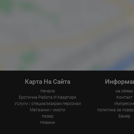
Карта На Сайта
Информа
Начало
на обяви
Еротична Работа И Квартири
Контакт
Услуги / специализиран персонал
Импресу
Магазини / имоти
политика за пове
пазар
Банер
Новини