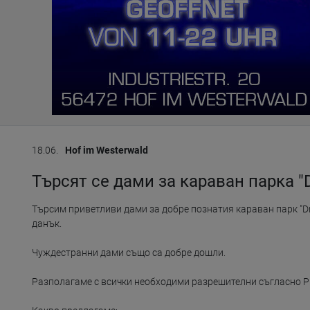
18.06.
Hof im Westerwald
Търсят се дами за караван парка "D
Търсим приветливи дами за добре познатия караван парк "Driv
данък.

Чуждестранни дами също са добре дошли.

Разполагаме с всички необходими разрешителни съгласно Pro