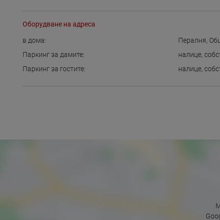
Оборудване на адреса
в дома:
Пералня
,
Об
Паркинг за дамите:
налице
,
собс
Паркинг за гостите:
налице
,
собс
M
Goog