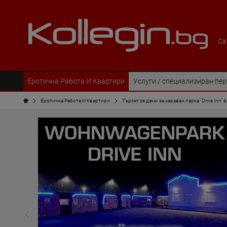
Са
Еротична Работа И Квартири
Услуги / специализиран пе
Еротична Работа И Квартири
Търсят се дами за караван парка "Drive Inn" 