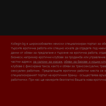
Kollegin.bg е широкообхватен немски специализиран портал за об
търсите еротична работа или спешно искате да отдадете под наем
данни от обяви за предлагане и търсене на еротична работа, отд
бизнеси, например еротични клубове за продажба или управление.
частни адреси,
за салони за масаж
,
обяви за барове и нощни кл
клубове с фиксирана такса, както и обяви за транссексуални, тра
сексуален работник. Предлагащите еротични работни места се к
специализираният портал на еротичния бранш - осъществява връ
работнички. При нас ще намерите безплатно Вашата нова еротичн