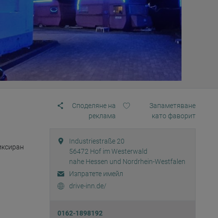
Споделяне на
Запаметяване
реклама
като фаворит
Industriestraße 20
иксиран 
56472
Hof im Westerwald
nahe Hessen und Nordrhein-Westfalen
Изпратете имейл
drive-inn.de/
0162-1898192