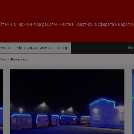
йт № 1 в Германия за работни места и квартири в сферата на ероти
рсонал
Магазини / имоти
пазар
На
в Хоф им Вестервалд.