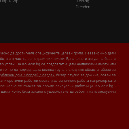
Партньор
Leipzig
Dresden
икасно да достигнете специфичните целеви групи. Независимо дали
бота и в частта за недвижими имоти. Една винаги актуална база с
о успех. На Kollegin.bg се предлагат и цели недвижими имоти или
 точно до подходящата целева група в следните области: обяви за
публичен дом / бордей / бардак
, бизар студио за домина, обяви за
иозни еротични работни места и да започнете работа например като
циално се грижат за своите сексуални работници. Kollegin.bg -
 дами, които биха искали с удоволствие да работят като сексуални