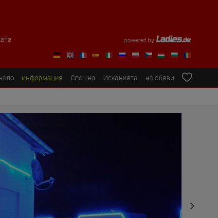
ката
powered by
чало
информация
Спешно
Исканията
на обяви