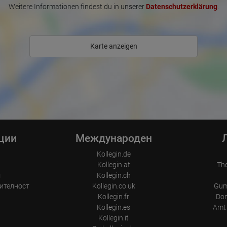
Weitere Informationen findest du in unserer
Datenschutzerklärung
.
Karte anzeigen
ции
Международен
Kollegin.de
Kollegin.at
Th
м
Kollegin.ch
рителност
Kollegin.co.uk
Gum
Kollegin.fr
Don
Kollegin.es
Amt 
Kollegin.it