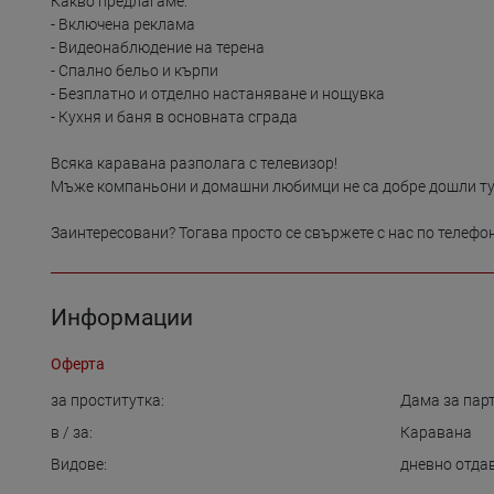
Какво предлагаме:

- Включена реклама

- Видеонаблюдение на терена

- Спално бельо и кърпи

- Безплатно и отделно настаняване и нощувка

- Кухня и баня в основната сграда

Всяка каравана разполага с телевизор!

Мъже компаньони и домашни любимци не са добре дошли тук
Заинтересовани? Тогава просто се свържете с нас по телефо
Информации
Оферта
за проститутка:
Дама за пар
в / за:
Каравана
Видове:
дневно отда