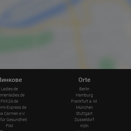
Линкове
Orte
Ladies.de
Berlin
emenladies.de
Hamburg
FKK24.de
Frankfurt a. M.
mi-Express.de
München
a Carmen e.V.
Stuttgart
für Gesundheit
Düsseldorf
FIM
Köln