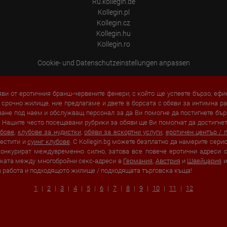
Ru.kollegin.de
Kollegin.pl
Kollegin.cz
Kollegin.hu
Kollegin.ro
Cookie- und Datenschutzeinstellungen anpassen
яви от еротичния бранш-червените фенери, с който ще успеете бързо, еф
 срочно жилище, ние предлагаме и двете в борсата с обяви за интимна ра
аване под наем и обслужващ персонал за да Ви помогне да постигнете бърз
 Нашите често посещавани рубрики за обяви ще Ви помогнат да достигнете
убове
,
клубове за нудистки
,
обяви за ескортни услуги
,
еротичен център / 
вестити и
суинг клубове
. С Kollegin.bg можете безплатно да намерите сер
онкурират междувременно силно, затова все повече еротични адреси спе
зката между многобройни секс-адреси в
Германия
,
Австрия
и
Швейцария
и
а работа и подходящото жилище / подходящата търговска къща!
1
2
3
4
5
6
7
8
9
10
11
12