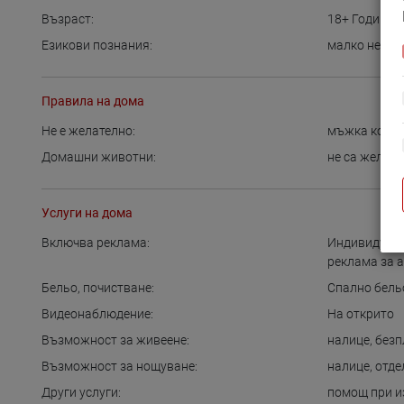
Възраст:
18+
Години
Езикови познания:
малко немск
Правила на дома
Не е желателно:
мъжка комп
Домашни животни:
не са желат
Услуги на дома
Включва реклама:
Индивидуалн
реклама за 
Бельо, почистване:
Спално бель
Видеонаблюдение:
На открито
Възможност за живеене:
налице
,
безп
Възможност за нощуване:
налице
,
отде
Други услуги:
помощ при и