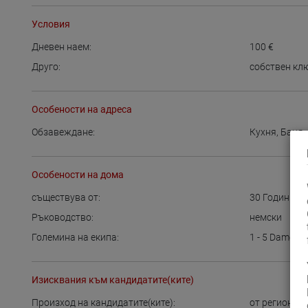
Условия
Дневен наем:
100
€
Друго:
собствен кл
Особености на адреса
Обзавеждане:
Кухня
,
Баня
Особености на дома
съществува от:
30
Години
Ръководство:
немски
Големина на екипа:
1 - 5
Damen
Изисквания към кандидатите(ките)
Произход на кандидатите(ките):
от региона
,