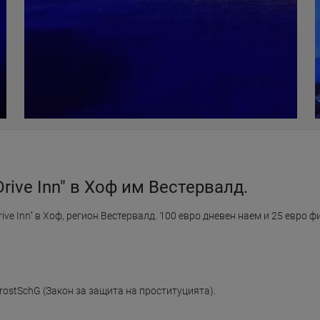
rive Inn" в Хоф им Вестервалд.
e Inn" в Хоф, регион Вестервалд. 100 евро дневен наем и 25 евро ф
stSchG (Закон за защита на проституцията).
