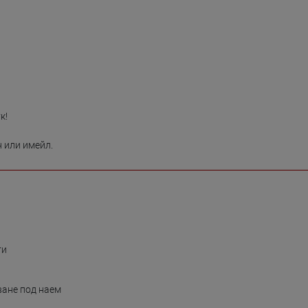
!

н или имейл.
ти
ване под наем