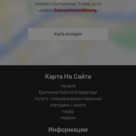
запознайте с нас!

Weitere Informationen findest du in
unserer
Datenschutzerklärung
.
Очакваме да те видим
Karte anzeigen
Карта На Сайта
Начало
Еротична Работа И Квартири
Услуги / специализиран персонал
Магазини / имоти
пазар
Новини
Информации