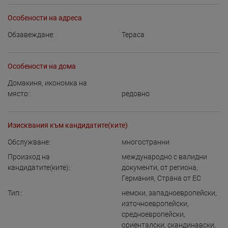
Особености на адреса
Обзавеждане:
Тераса
Особености на дома
Домакиня, икономка на
място:
редовно
Изисквания към кандидатите(ките)
Обслужване:
многостранни
Произход на
международно с валидни
кандидатите(ките):
документи
,
от региона
,
Германия
,
Страна от ЕС
Тип::
немски
,
западноевропейски
,
източноевропейски
,
средноевропейски
,
ориенталски
,
скандинавски
,