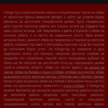
Kollegin.bg е широкообхватен немски специализиран портал за обяви
от еротичния бранш-червените фенери, с който ще успеете бързо,
ефикасно да достигнете специфичните целеви групи. Независимо
дали търсите еротична работа или спешно искате да отдадете под
наем срочно жилище, ние предлагаме и двете в борсата с обяви за
интимна работа и в частта за недвижими имоти. Една винаги
актуална база с данни от обяви за предлагане и търсене на еротична
работа, отдаване под наем и обслужващ персонал за да Ви помогне
да постигнете бързо успех. На Kollegin.bg се предлагат и цели
недвижими имоти или бизнеси, например еротични клубове за
продажба или управление. Нашите често посещавани рубрики за
обяви ще Ви помогнат да достигнете точно до подходящата целева
група в следните области: обяви за частни адреси,
за салони за
масаж
,
обяви за барове и нощни клубове
,
клубове за нудистки
,
обяви
за ескортни услуги
,
еротичен център / публичен дом / бордей / бардак
,
бизар студио за домина, обяви за клубове с фиксирана такса, както и
обяви за транссексуални, травестити и
суинг клубове
. С Kollegin.bg
можете безплатно да намерите сериозни еротични работни места и
да започнете работа например като сексуален работник.
Предлагащите еротични работни места се конкурират
междувременно силно, затова все повече еротични адреси