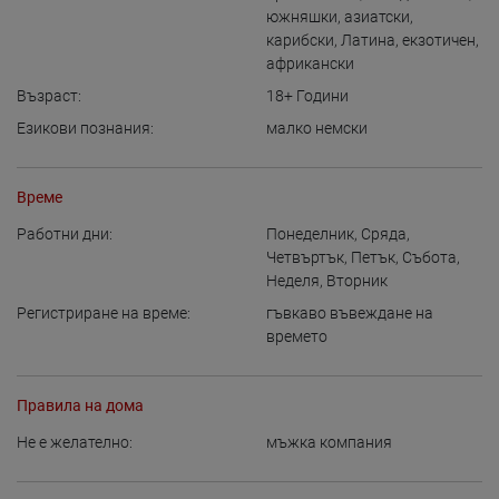
южняшки
,
азиатски
,
карибски
,
Латина
,
екзотичен
,
африкански
Възраст:
18+
Години
Езикови познания:
малко немски
Време
Работни дни:
Понеделник
,
Сряда
,
Четвъртък
,
Петък
,
Събота
,
Неделя
,
Вторник
Регистриране на време:
гъвкаво въвеждане на
времето
Правила на дома
Не е желателно:
мъжка компания