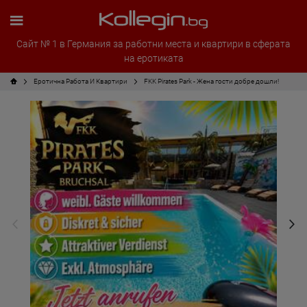
Сайт № 1 в Германия за работни места и квартири в сферата
на еротиката
Еротична Работа И Квартири
FKK Pirates Park - Жена гости добре дошли!