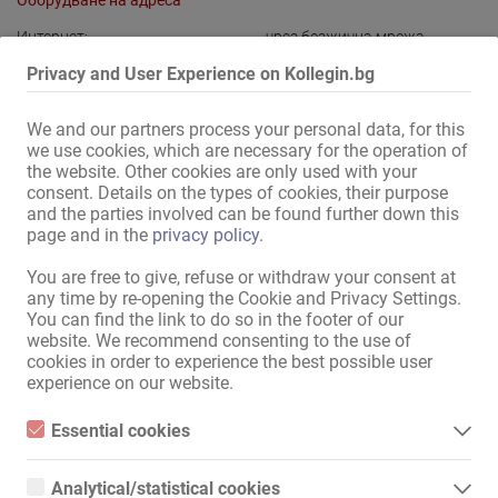
Оборудване на адреса
Интернет:
чрез безжична мрежа
в дома:
Съблекалня за дамите с
Privacy and User Experience on Kollegin.bg
душове
,
Общо помещение с
телевизор
,
Заключващи се
We and our partners process your personal data, for this
шкафчета за ценни предмети
,
we use cookies, which are necessary for the operation of
заключващи се шкафове
,
the website. Other cookies are only used with your
допълнителна тоалетна за
consent. Details on the types of cookies, their purpose
гости
,
Пералня
,
Сушилня
and the parties involved can be found further down this
page and in the
privacy policy
.
Зона за гости:
Вътрешен басейн
,
Външен
басейн
,
Градина
,
Тераса
,
You are free to give, refuse or withdraw your consent at
Джакузи
,
Сауна
,
Парна баня
,
any time by re-opening the Cookie and Privacy Settings.
Бар
,
Ресторант
,
Еротично
You can find the link to do so in the footer of our
кино
,
Стая за масажи
,
website. We recommend consenting to the use of
Тематична стая
cookies in order to experience the best possible user
experience on our website.
Паркинг за гостите:
налице
,
дискретен
Паркиране:
безплатно
Essential cookies
Разположение:
по-крайна част на града
,
в
Essential cookies are all cookies necessary for the operation of
the website by enabling basic functions. The website cannot
близост до
Analytical/statistical cookies
function properly without these cookies.