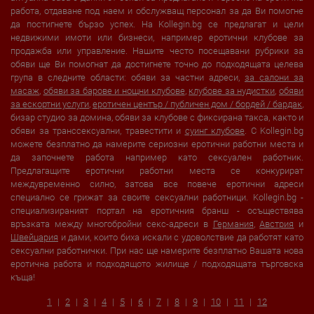
работа, отдаване под наем и обслужващ персонал за да Ви помогне
да постигнете бързо успех. На Kollegin.bg се предлагат и цели
недвижими имоти или бизнеси, например еротични клубове за
продажба или управление. Нашите често посещавани рубрики за
обяви ще Ви помогнат да достигнете точно до подходящата целева
група в следните области: обяви за частни адреси,
за салони за
масаж
,
обяви за барове и нощни клубове
,
клубове за нудистки
,
обяви
за ескортни услуги
,
еротичен център / публичен дом / бордей / бардак
,
бизар студио за домина, обяви за клубове с фиксирана такса, както и
обяви за транссексуални, травестити и
суинг клубове
. С Kollegin.bg
можете безплатно да намерите сериозни еротични работни места и
да започнете работа например като сексуален работник.
Предлагащите еротични работни места се конкурират
междувременно силно, затова все повече еротични адреси
специално се грижат за своите сексуални работници. Kollegin.bg -
специализираният портал на еротичния бранш - осъществява
връзката между многобройни секс-адреси в
Германия
,
Австрия
и
Швейцария
и дами, които биха искали с удоволствие да работят като
сексуални работнички. При нас ще намерите безплатно Вашата нова
еротична работа и подходящото жилище / подходящата търговска
къща!
1
2
3
4
5
6
7
8
9
10
11
12