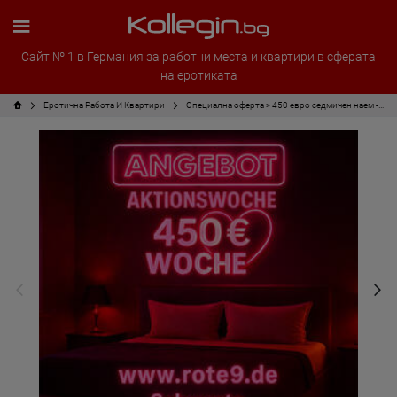
Сайт № 1 в Германия за работни места и квартири в сферата
на еротиката
Еротична Работа И Квартири
Специална оферта > 450 евро седмичен наем - Топ локация, възможен наем до 5000 евро!