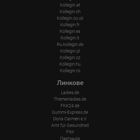
Information collected on visitor behavior is as follows:
Kollegin.at
Origin (country and city)
Kollegin.ch
Language
Operating system
Kollegin.co.uk
Device (PC, tablet PC or smartphone)
Kollegin.fr
Browser and any add-ons used
Kollegin.es
Resolution of the computer
Visitor source (Facebook, search engine, or referring website)
Kollegin.it
Which files were downloaded?
Ru.kollegin.de
Which videos were watched?
Kollegin.pl
Were any advertising banners clicked?
Where did the visitor go? Did he click on other pages of the
Kollegin.cz
portal or did he leave it completely?
Kollegin.hu
How long did the visitor stay?
Kollegin.ro
Place of processing:
Линкове
European Union & USA
Ladies.de
Themenladies.de
FKK24.de
Gummi-Express.de
Dona Carmen e.V.
Amt für Gesundheit
FIM
Партньор