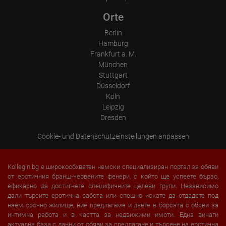
Orte
Berlin
Hamburg
Frankfurt a. M.
München
Stuttgart
Düsseldorf
Köln
Leipzig
Dresden
Cookie- und Datenschutzeinstellungen anpassen
Kollegin.bg е широкообхватен немски специализиран портал за обяви
от еротичния бранш-червените фенери, с който ще успеете бързо,
ефикасно да достигнете специфичните целеви групи. Независимо
дали търсите еротична работа или спешно искате да отдадете под
наем срочно жилище, ние предлагаме и двете в борсата с обяви за
интимна работа и в частта за недвижими имоти. Една винаги
актуална база с данни от обяви за предлагане и търсене на еротична