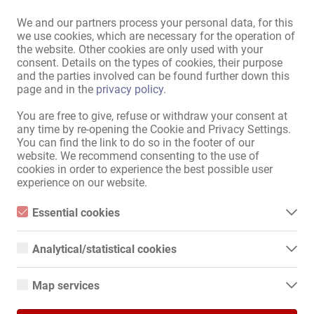
We and our partners process your personal data, for this
we use cookies, which are necessary for the operation of
ВНИМАНИЕ нов номер:

the website. Other cookies are only used with your
consent. Details on the types of cookies, their purpose
0163-2676795

and the parties involved can be found further down this
page and in the
privacy policy
.
Наемане на луксозни стаи "Rote 9"

You are free to give, refuse or withdraw your consent at
Предлагаме новореновирани, висококачествено обзаведени 
any time by re-opening the Cookie and Privacy Settings.
стаи в ексклузивна обстановка, идеална за самонаети жени, 
You can find the link to do so in the footer of our
които ценят комфорта и уединението.

website. We recommend consenting to the use of
cookies in order to experience the best possible user
experience on our website.
• 5 луксозни стаи: Стилно обзаведени и оборудвани с всичко 
необходимо.

Essential cookies
• Две кухни и хол: Идеални за почивки и релаксация.

Essential cookies are all cookies necessary for the operation of
the website by enabling basic functions. The website cannot
Прочети повече
Analytical/statistical cookies
function properly without these cookies.
• Модерни удобства: Включен Wi-Fi, така че винаги сте 
Analytical or statistical cookies are cookies that are used to
свързани.

analyze website usage and create anonymized access statistics.
Map services
They help website owners understand how visitors interact with
Препоръчай на твоя колежка!
websites by collecting and reporting information anonymously.
• Отлично местоположение: "Rote 9" се намира в Шверте с 
Google Maps