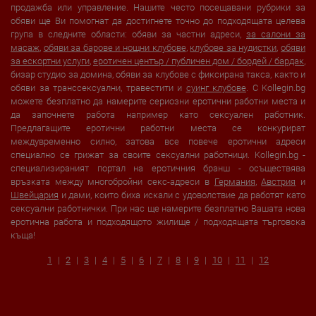
продажба или управление. Нашите често посещавани рубрики за
обяви ще Ви помогнат да достигнете точно до подходящата целева
група в следните области: обяви за частни адреси,
за салони за
масаж
,
обяви за барове и нощни клубове
,
клубове за нудистки
,
обяви
за ескортни услуги
,
еротичен център / публичен дом / бордей / бардак
,
бизар студио за домина, обяви за клубове с фиксирана такса, както и
обяви за транссексуални, травестити и
суинг клубове
. С Kollegin.bg
можете безплатно да намерите сериозни еротични работни места и
да започнете работа например като сексуален работник.
Предлагащите еротични работни места се конкурират
междувременно силно, затова все повече еротични адреси
специално се грижат за своите сексуални работници. Kollegin.bg -
специализираният портал на еротичния бранш - осъществява
връзката между многобройни секс-адреси в
Германия
,
Австрия
и
Швейцария
и дами, които биха искали с удоволствие да работят като
сексуални работнички. При нас ще намерите безплатно Вашата нова
еротична работа и подходящото жилище / подходящата търговска
къща!
1
2
3
4
5
6
7
8
9
10
11
12