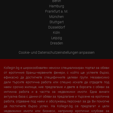
Berlin
Hamburg
Frankfurt a. M.
München
Stuttgart
Düsseldorf
Köln
Leipzig
Dresden
Cookie- und Datenschutzeinstellungen anpassen
Kollegin.bg е широкообхватен немски специализиран портал за обяви
от еротичния бранш-червените фенери, с който ще успеете бързо,
ефикасно да достигнете специфичните целеви групи. Независимо
дали търсите еротична работа или спешно искате да отдадете под
наем срочно жилище, ние предлагаме и двете в борсата с обяви за
интимна работа и в частта за недвижими имоти. Една винаги
актуална база с данни от обяви за предлагане и търсене на еротична
работа, отдаване под наем и обслужващ персонал за да Ви помогне
да постигнете бързо успех. На Kollegin.bg се предлагат и цели
недвижими имоти или бизнеси, например еротични клубове за