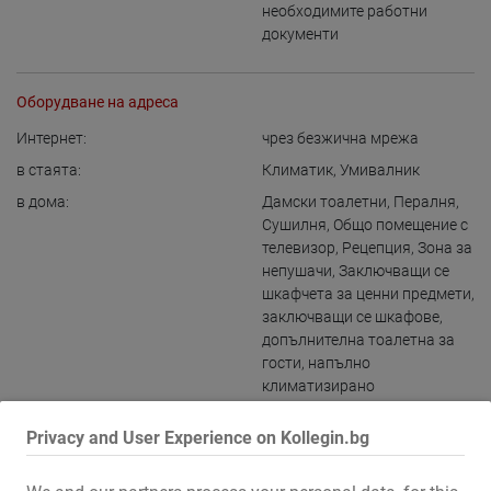
необходимите работни
документи
Оборудване на адреса
Интернет:
чрез безжична мрежа
в стаята:
Климатик
,
Умивалник
в дома:
Дамски тоалетни
,
Пералня
,
Сушилня
,
Общо помещение с
телевизор
,
Рецепция
,
Зона за
непушачи
,
Заключващи се
шкафчета за ценни предмети
,
заключващи се шкафове
,
допълнителна тоалетна за
гости
,
напълно
климатизирано
Кухня:
Кухненски бокс
,
за общо
Privacy and User Experience on Kollegin.bg
ползване
,
с възможност за
сядане и хранене