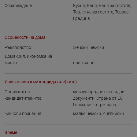
Обзавеждане:
Кухня
,
Баня
,
Баня за гостите
,
Тоалетна за гостите
,
Тераса
,
Градина
Особености на дома
Ръководство:
женски
,
немски
Домакиня, икономка на
място:
постоянно
Изисквания към кандидатите(ките)
Произход на
международно с валидни
кандидатите(ките):
документи
,
Страна от ЕС
,
Германия
,
от региона
Езикови познания:
малко немски
,
Английски
Време