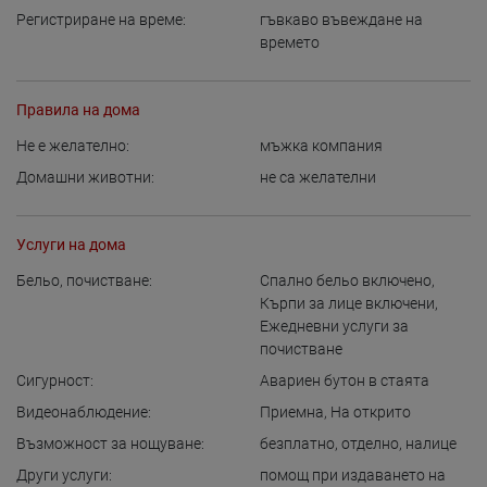
Регистриране на време:
гъвкаво въвеждане на
времето
Правила на дома
Не е желателно:
мъжка компания
Домашни животни:
не са желателни
Услуги на дома
Бельо, почистване:
Спално бельо включено
,
Кърпи за лице включени
,
Ежедневни услуги за
почистване
Сигурност:
Авариен бутон в стаята
Видеонаблюдение:
Приемна
,
На открито
Възможност за нощуване:
безплатно
,
отделно
,
налице
Други услуги:
помощ при издаването на