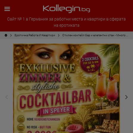
Сайт № 1 в Германия за работни места и квартири в сферата
на еротиката
Еротична Работа И Квартири
Стилен коктейл бар и елегантни стаи - Много гости