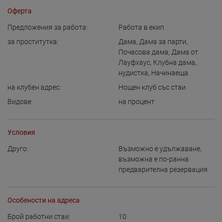
Оферта
Предложения за работа:
Работа в екип
за проститутка:
Дама
,
Дама за парти
,
Почасова дама
,
Дама от
Лауфхаус
,
Клубна дама
,
нудистка
,
Начинаеща
на клубен адрес:
Нощен клуб със стаи
Видове:
на процент
Условия
Друго:
Възможно е удължаване
,
възможна е по-ранна
предварителна резервация
Особености на адреса
Брой работни стаи:
10