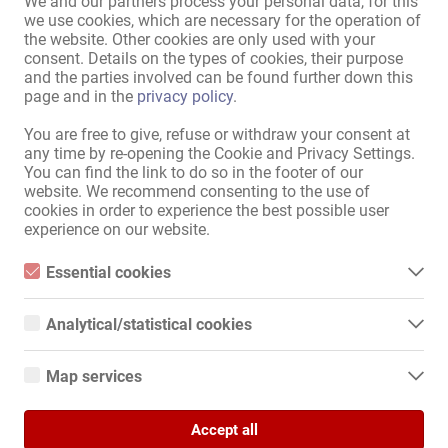
We and our partners process your personal data, for this
Баня:
Душ
,
за общо ползване
we use cookies, which are necessary for the operation of
Зона за гости:
Тераса
,
Джакузи
the website. Other cookies are only used with your
consent. Details on the types of cookies, their purpose
Външно представление /
and the parties involved can be found further down this
достъп:
дискретен дом
page and in the
privacy policy
.
Паркинг за дамите:
налице
You are free to give, refuse or withdraw your consent at
Паркинг за гостите:
налице
,
собствени
any time by re-opening the Cookie and Privacy Settings.
Паркиране:
безплатно
You can find the link to do so in the footer of our
website. We recommend consenting to the use of
Разположение:
Промишлена зона
cookies in order to experience the best possible user
experience on our website.
в непосредствена близост:
Спирка на автобус
в близост (около 10 минути
Аптека
,
Банка
,
Поща
,
МОЛ
,
Essential cookies
пеша):
Супермаркет
,
Фризьор
,
Essential cookies are all cookies necessary for the operation of
Салон за маникюр
,
the website by enabling basic functions. The website cannot
Солариум
,
Ресторант
,
Analytical/statistical cookies
function properly without these cookies.
Кафене
,
Бензиностанция
,
Analytical or statistical cookies are cookies that are used to
Фитнес
analyze website usage and create anonymized access statistics.
Map services
They help website owners understand how visitors interact with
websites by collecting and reporting information anonymously.
Google Maps
Показване на цялата информация
Accept all
When you use Google Maps on our website, information about
Google Analytics