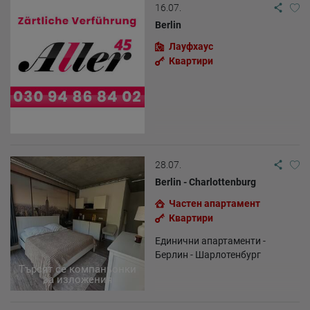
16.07.
Visitor source (Facebook, search engine, or referring website)
Which files were downloaded?
Berlin
Which videos were watched?
Were any advertising banners clicked?
Лауфхаус
Where did the visitor go? Did he click on other pages of the
Квартири
portal or did he leave it completely?
How long did the visitor stay?
Place of processing:
European Union & USA
28.07.
Berlin - Charlottenburg
Частен апартамент
Квартири
Единични апартаменти -
Берлин - Шарлотенбург
Търсят се компаньонки
за изложения