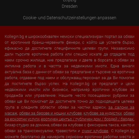
Dresden
Cookie- und Datenschutzeinstellungen anpassen
Kollegin.bg е широкообхватен немски специализиран портал за обяви
от еротичния бранш-червените фенери, с който ще успеете бързо,
ефикасно да достигнете специфичните целеви групи. Независимо
дали търсите еротична работа или спешно искате да отдадете под
наем срочно жилище, ние предлагаме и двете в борсата с обяви за
интимна работа и в частта за недвижими имоти. Една винаги
актуална база с данни от обяви за предлагане и търсене на еротична
работа, отдаване под наем и обслужващ персонал за да Ви помогне
да постигнете бързо успех. На Kollegin.bg се предлагат и цели
недвижими имоти или бизнеси, например еротични клубове за
продажба или управление. Нашите често посещавани рубрики за
обяви ще Ви помогнат да достигнете точно до подходящата целева
група в следните области: обяви за частни адреси,
за салони за
масаж
,
обяви за барове и нощни клубове
,
клубове за нудистки
,
обяви
за ескортни услуги
,
еротичен център / публичен дом / бордей / бардак
,
бизар студио за домина, обяви за клубове с фиксирана такса, както и
обяви за транссексуални, травестити и
суинг клубове
. С Kollegin.bg
можете безплатно да намерите сериозни еротични работни места и