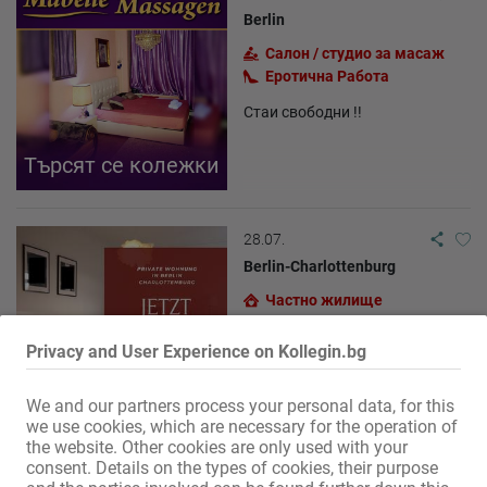
Berlin
Салон / студио за масаж
Еротична Работа
Стаи свободни !!
Търсят се колежки
28.07.
Berlin-Charlottenburg
Частно жилище
Квартири
Privacy and User Experience on Kollegin.bg
Берлин-Шарлотенбург -
свободни стаи!
We and our partners process your personal data, for this
we use cookies, which are necessary for the operation of
the website. Other cookies are only used with your
consent. Details on the types of cookies, their purpose
11.06.