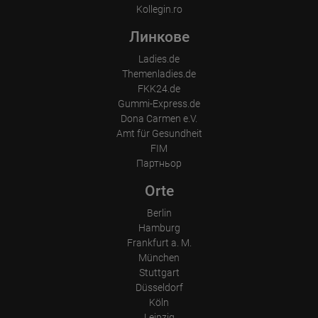
Kollegin.ro
Линкове
Ladies.de
Themenladies.de
FKK24.de
Gummi-Express.de
Dona Carmen e.V.
Amt für Gesundheit
FIM
Партньор
Orte
Berlin
Hamburg
Frankfurt a. M.
München
Stuttgart
Düsseldorf
Köln
Leipzig