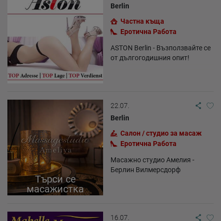
Berlin
Частна къща
Еротична Работа
ASTON Berlin - Възползвайте се
от дългогодишния опит!
22.07.
Berlin
Салон / студио за масаж
Еротична Работа
Масажно студио Амелия -
Берлин Вилмерсдорф
Търси се
масажистка
16.07.