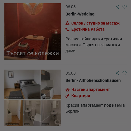
06.08.
Berlin-Wedding
Салон / студио за масаж
Еротична Работа
Релакс тайландски еротични
масажи. Търсят се азиатски
дами.
Търсят се колежки
05.08.
Berlin- Althohenschönhausen
Частен апартамент
Квартири
Красив апартамент под наем в
Берлин