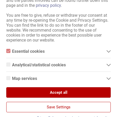
and the parties involved can be found further down this
page and in the
privacy policy
.
Berlin
Еротичен клуб
You are free to give, refuse or withdraw your consent at
Еротична Работа
any time by re-opening the Cookie and Privacy Settings.
You can find the link to do so in the footer of our
Стела Берлин - Търсим ви!
website. We recommend consenting to the use of
cookies in order to experience the best possible user
experience on our website.
Essential cookies
Essential cookies are all cookies necessary for the operation of
29.07.
the website by enabling basic functions. The website cannot
Analytical/statistical cookies
Berlin
function properly without these cookies.
Analytical or statistical cookies are cookies that are used to
Нощен бар със стаи
analyze website usage and create anonymized access statistics.
Map services
Еротична Работа
They help website owners understand how visitors interact with
websites by collecting and reporting information anonymously.
Google Maps
БЕРЛИН - Джентълмен клуб 59
Accept all
- Търсим те!!
When you use Google Maps on our website, information about
Google Analytics
your use of this site and your IP address may be transmitted to
and stored on a server in the United States.
We use Google Analytics, which sets third-party cookies. More
Save Settings
details about Google Analytics and the cookies used can be
found at the following link and in the privacy policy.
https://developers.google.com/analytics/devguides/collection/a