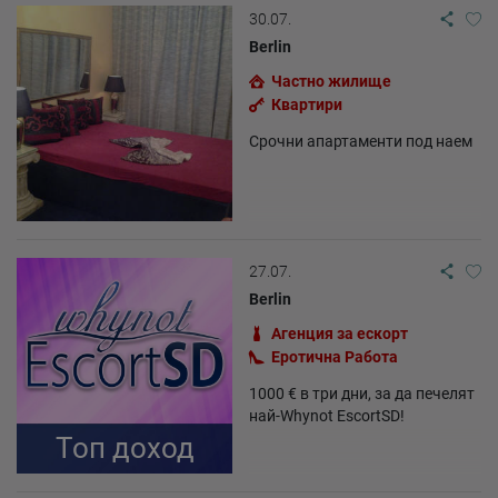
30.07.
Berlin
Частно жилище
Квартири
Срочни апартаменти под наем
27.07.
Berlin
Агенция за ескорт
Еротична Работа
1000 € в три дни, за да печелят
най-Whynot EscortSD!
Топ доход